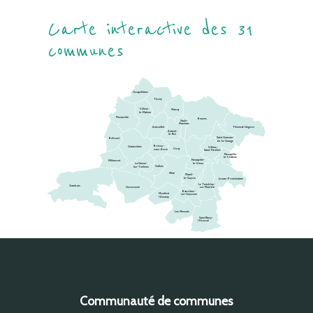
Carte interactive des 31
communes
Goupillières
Thoiry
Villiers-
Marcq
le-Mahieu
Flexanville
Beynes
Saulx-
Marchais
Autouillet
Thiverval-Grignon
Auteuil-
le-Roi
Saint Germain-
Behoust
de-la-Grange
Boissy-
Garancières
Villiers-
Vicq
sans-Avoir
Saint-Frédéric
Neauphle-
le-Château
Neauphle-
Millemont
le-Vieux
La Queue-
Galluis
lez-Yvelines
Méré
Mareil-
le-Guyon
Jouars-Pontchartain
Le Tremblay-
Gambais
Grosrouvre
sur-Mauldre
Bazoches-
Montfort
sur-Guyonne
l'Amaury
Les Mesnuls
Saint Rémy-
l'Honoré
Communauté de communes