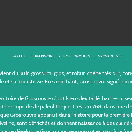
ACCUEIL
>
PATRIMOINE
>
NOS COMMUNES
>
GROSROUVRE
ient du latin grossum, gros, et robur, chêne très dur, con
le et sa robustesse. En simplifiant, Grosrouvre signifie do
rritoire de Grosrouvre d'outils en silex taillé, haches, cise
été occupé dès le paléolithique. C'est en 768, dans une do
que Grosrouvre apparaît dans l'histoire pour la première fo
'Iveline, sont défrichés et donnent naissance à des clairiè
si que se développe Grosrouvre, regroupant en paroisse (une