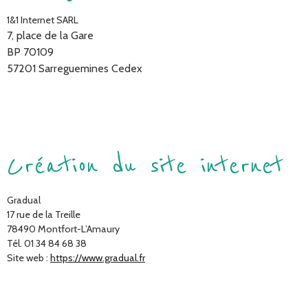
1&1 Internet SARL
7, place de la Gare
BP 70109
57201 Sarreguemines Cedex
Création du site internet
Gradual
17 rue de la Treille
78490 Montfort-L’Amaury
Tél. 01 34 84 68 38
Site web :
https://www.gradual.fr