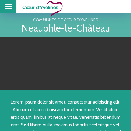
PROJET DE TE
PISCINE
COLL
Z
COMMUNES DE CŒUR D'YVELINES
Neauphle-le-Château
Lorem ipsum dolor sit amet, consectetur adipiscing elit.
Aliquam ut arcu id nisi auctor elementum. Vestibulum
eros quam, finibus at neque vitae, venenatis bibendum
erat. Sed libero nulla, maximus lobortis scelerisque vel,