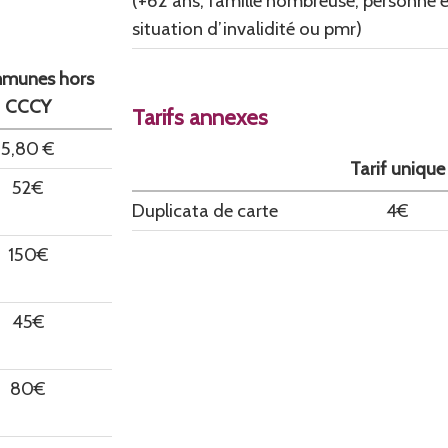
(+62 ans, famille nombreuse, personne 
situation d’invalidité ou pmr)
munes hors
CCCY
Tarifs annexes
5,80 €
Tarif unique
52€
Duplicata de carte
4€
150€
45€
80€